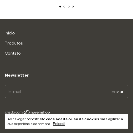
Início
Produtos
Contato
Newsletter
Ao navegar por este site
você aceita o uso de cookies
para agilizar a
Copyright Loja demo whats.ly - 2026. Todos os direitos reservados.
sua experiência de compra.
Entendi