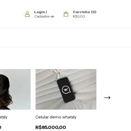
Login
/
Carrinho
(
0
)
Cadastre-se
R$0,00
tsly
Celular demo whatsly
Tablet demo wh
0
R$85.000,00
R$75.000,0