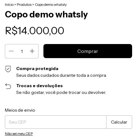
Início
>
Produtos
>
Copo demo whatsly
Copo demo whatsly
R$14.000,00
Compra protegida
Seus dados cuidados durante toda a compra.
Trocas e devoluções
Se não gostar, você pode trocar ou devolver.
Entregas para o CEP:
Alterar CEP
Meios de envio
Calcular
Não sei meu CEP