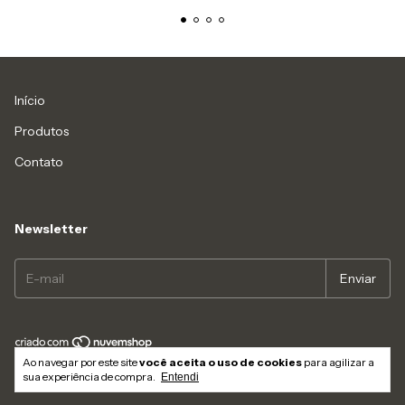
Início
Produtos
Contato
Newsletter
Ao navegar por este site
você aceita o uso de cookies
para agilizar a
Copyright Loja demo whats.ly - 2026. Todos os direitos reservados.
sua experiência de compra.
Entendi