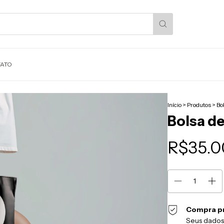
ATO
Início
>
Produtos
>
Bo
Bolsa d
R$35.0
Compra p
Seus dados