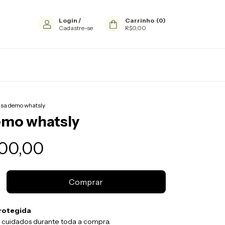
Login
/
Carrinho
(
0
)
Cadastre-se
R$0,00
lsa demo whatsly
emo whatsly
00,00
rotegida
 cuidados durante toda a compra.