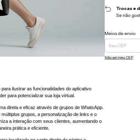
Trocas e 
Se não gost
Entregas para o CEP
Meios de envio
Não sei meu CEP
ara ilustrar as funcionalidades do aplicativo 
 para potencializar sua loja virtual.
a direta e eficaz através de grupos de WhatsApp. 
 múltiplos grupos, a personalização de links e o 
za a interação com seus clientes, aumentando o 
ira prática e eficiente.
a localizada no canto direito da página e 