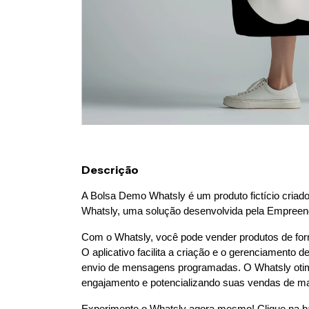
Descrição
A Bolsa Demo Whatsly é um produto fictício criado p
Whatsly, uma solução desenvolvida pela Empreender
Com o Whatsly, você pode vender produtos de form
O aplicativo facilita a criação e o gerenciamento de
envio de mensagens programadas. O Whatsly otimi
engajamento e potencializando suas vendas de mane
Experimente o Whatsly agora mesmo! Clique na barr